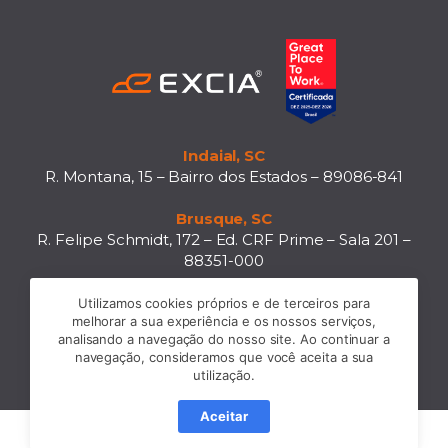
Indaial, SC
R. Montana, 15 – Bairro dos Estados – 89086-841
Brusque, SC
R. Felipe Schmidt, 172 – Ed. CRF Prime – Sala 201 –
88351-000
Utilizamos cookies próprios e de terceiros para
melhorar a sua experiência e os nossos serviços,
YouTube
Facebook
Instagram
LinkedIn
analisando a navegação do nosso site. Ao continuar a
navegação, consideramos que você aceita a sua
utilização.
Aceitar
Built in