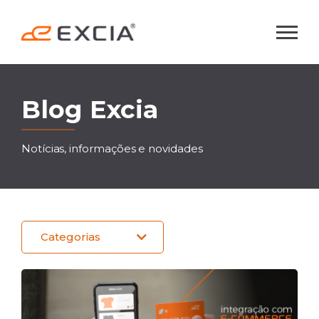
Menu
Blog
da
Blog Excia
Excia
Notícias, informações e novidades
Sistemas
|
Resultados,
Categorias
Tecnologia
e