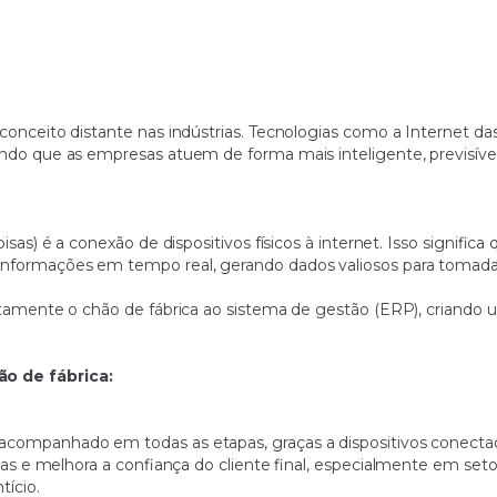
conceito distante nas indústrias. Tecnologias como a Internet da
indo que as empresas atuem de forma mais inteligente, previsível
oisas) é a conexão de dispositivos físicos à internet. Isso signif
informações em tempo real, gerando dados valiosos para tomadas 
retamente o chão de fábrica ao sistema de gestão (ERP), criando
o de fábrica:
 acompanhado em todas as etapas, graças a dispositivos conect
orias e melhora a confiança do cliente final, especialmente em set
tício.