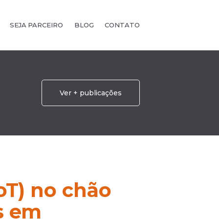
SEJA PARCEIRO
BLOG
CONTATO
Ver + publicações
oT) no chão
s em