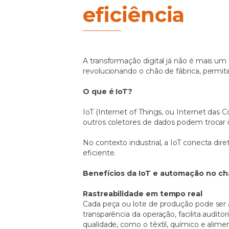
eficiência
(IoT)
no
A transformação digital já não é mais um 
revolucionando o chão de fábrica, permit
O que é IoT?
chão
IoT (Internet of Things, ou Internet das C
outros coletores de dados podem trocar 
de
No contexto industrial, a IoT conecta di
eficiente.
fábrica
Benefícios da IoT e automação no chã
Rastreabilidade em tempo real
Cada peça ou lote de produção pode ser
transparência da operação, facilita audit
qualidade, como o têxtil, químico e alimen